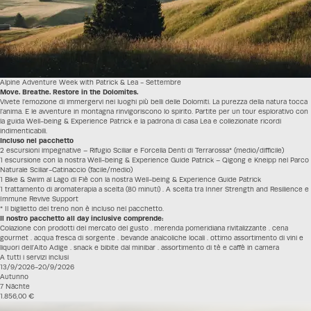
Alpine Adventure Week with Patrick & Lea - Settembre
Move. Breathe. Restore in the Dolomites.
Vivete l’emozione di immergervi nei luoghi più belli delle Dolomiti. La purezza della natura tocca
l’anima. E le avventure in montagna rinvigoriscono lo spirito. Partite per un tour esplorativo con
la guida Well-being & Experience Patrick e la padrona di casa Lea e collezionate ricordi
indimenticabili.
Incluso nel pacchetto
2 escursioni impegnative – Rifugio Sciliar e Forcella Denti di Terrarossa* (medio/difficile)
1 escursione con la nostra Well-being & Experience Guide Patrick – Qigong e Kneipp nel Parco
Naturale Sciliar-Catinaccio (facile/medio)
1 Bike & Swim al Lago di Fiè con la nostra Well-being & Experience Guide Patrick
1 trattamento di aromaterapia a scelta (80 minuti) . A scelta tra Inner Strength and Resilience e
Immune Revive Support
* Il biglietto del treno non è incluso nel pacchetto.
Il nostro pacchetto all day inclusive comprende:
Colazione con prodotti del mercato del gusto . merenda pomeridiana rivitalizzante . cena
gourmet . acqua fresca di sorgente . bevande analcoliche locali . ottimo assortimento di vini e
liquori dell’Alto Adige . snack e bibite dal minibar . assortimento di tè e caffè in camera
A tutti i servizi inclusi
13/9/2026-20/9/2026
Autunno
7 Nächte
1.856,00 €