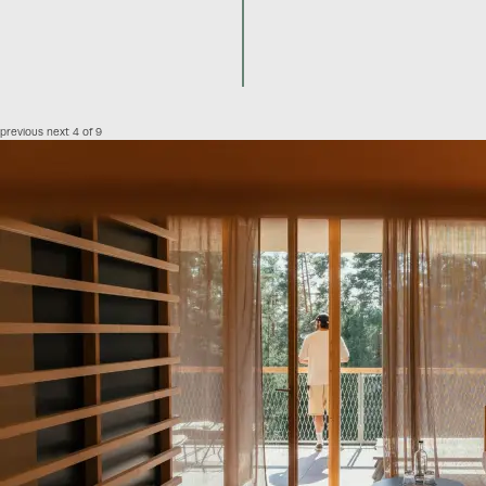
previous
next
4 of 9