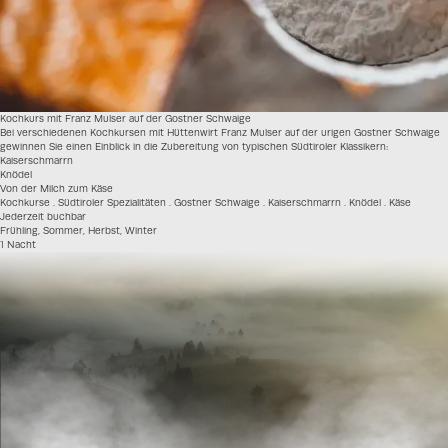
Kochkurs mit Franz Mulser auf der Gostner Schwaige
Bei verschiedenen Kochkursen mit Hüttenwirt Franz Mulser auf der urigen Gostner Schwaige
gewinnen Sie einen Einblick in die Zubereitung von typischen Südtiroler Klassikern:
Kaiserschmarrn
Knödel
Von der Milch zum Käse
Kochkurse . Südtiroler Spezialitäten . Gostner Schwaige . Kaiserschmarrn . Knödel . Käse
Jederzeit buchbar
Frühling, Sommer, Herbst, Winter
1 Nacht